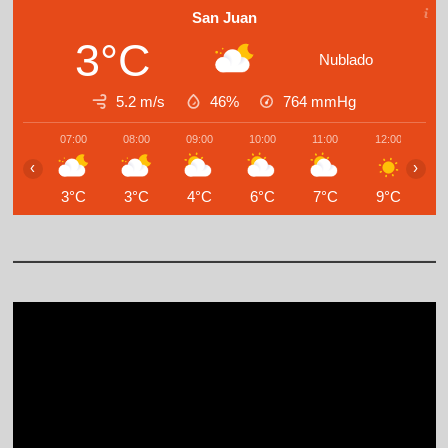
San Juan
3°C
Nublado
5.2 m/s
46%
764
mmHg
07:00
08:00
09:00
10:00
11:00
12:00
1
‹
›
3°C
3°C
4°C
6°C
7°C
9°C
1